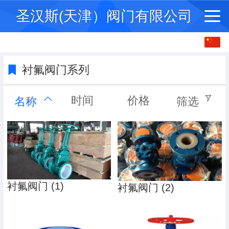
圣汉斯(天津）阀门有限公司
中文
English
衬氟阀门系列
时间
价格
名称
筛选
衬氟阀门 (1)
衬氟阀门 (2)