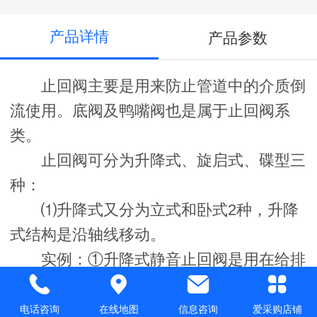
产品详情
产品参数
止回阀主要是用来防止管道中的介质倒
流使用。底阀及鸭嘴阀也是属于止回阀系
类。
止回阀可分为升降式、旋启式、碟型三
种：
⑴升降式又分为立式和卧式2种，升降
式结构是沿轴线移动。
实例：①升降式静音止回阀是用在给排
水工程质量要求高的管线上；同时可安装在
泵的出口处，要求压力（PN2.5Mpa）相对
电话咨询
在线地图
信息咨询
爱采购店铺