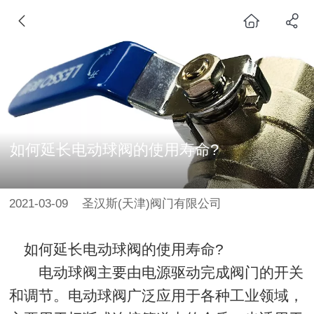
如何延长电动球阀的使用寿命?
2021-03-09
圣汉斯(天津)阀门有限公司
如何延长电动球阀的使用寿命?
电动球阀主要由电源驱动完成阀门的开关
和调节。电动球阀广泛应用于各种工业领域，