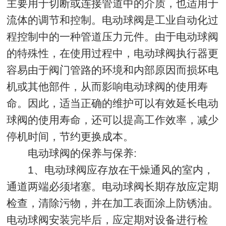
主要用于切断或连接管道中的介质，也适用于
流体的调节和控制。电动球阀是工业自动化过
程控制中的一种管道压力元件。由于电动球阀
的特殊性，在使用过程中，电动球阀执行器更
容易由于阀门管路的环境和内部原因而损坏电
机或其他部件，从而影响电动球阀的使用寿
命。因此，适当正确的维护可以有效延长电动
球阀的使用寿命，还可以提高工作效率，减少
停机时间，节约更换成本。
电动球阀的保养与保养:
1、电动球阀应存放在干燥通风的室内，
通道两端必须堵塞。电动球阀长期存放应定期
检查，清除污物，并在加工表面涂上防锈油。
电动球阀安装完毕后，应定期对设备进行检